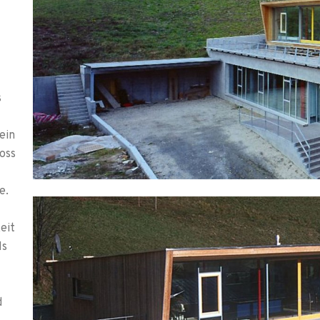
s
ein
oss
e.
eit
ls
d