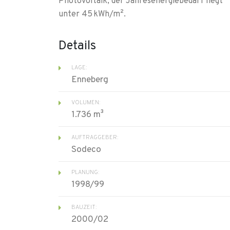
Photovoltaik, der Jahresenergiebedarf liegt
unter 45 kWh/m².
Details
LAGE:
Enneberg
VOLUMEN:
1.736 m³
AUFTRAGGEBER:
Sodeco
PLANUNG:
1998/99
BAUZEIT:
2000/02